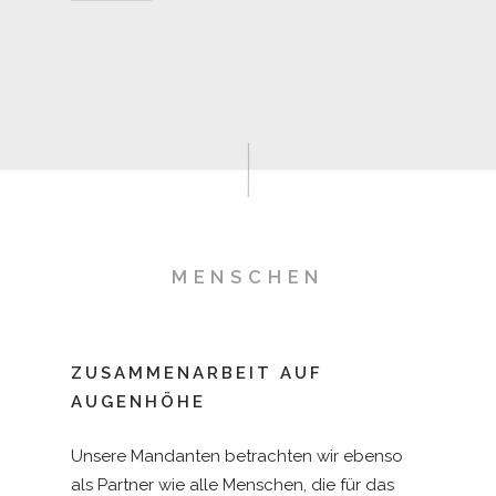
Unsere Teams verfügen über solides
Wirtschafts-Know-how, über profunde
Kenntnis der neuen Zielmärkte und über
gute Netzwerke, die den Weg zum Erfolg
bereiten.
Konkret entwickeln wir in enger Abstimmung
mit unseren Mandanten folgende
Handlungsfelder:
MENSCHEN
Ziele definieren
und die passende
Strategie dafür entwickeln
.
Märkte eröffnen
und dafür wertvolle
ZUSAMMENARBEIT AUF
Informationen über die Zielmärkte
AUGENHÖHE
Deutschland und Übersee
zusammenstellen
Unsere Mandanten betrachten wir ebenso
als Partner wie alle Menschen, die für das
Geschäftsfelder entwickeln
und für