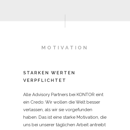
Wie es auch in den Kontoren der Hanse
üblich war, sehen wir bei KONTOR Advisory
Partners wertschätzende Beziehungen als
Grundlage jeglicher schöpferischen und
wertschöpfenden Tätigkeit. Der große, weit
MOTIVATION
über die Grenzen Deutschlands reichende
Erfolg der Hanse war auch den Kontoren
.
geschuldet. Deren Mandanten konnten sich
STARKEN WERTEN
darauf verlassen, dass ihre Interessen im
VERPFLICHTET
Zielmarkt permanent vertreten wurden und
stets die beste Beratung bekamen. Diese
Alle Advisory Partners bei KONTOR eint
Idee greifen wir für unsere Mandanten auf
ein Credo: Wir wollen die Welt besser
und übertragen sie ins 21. Jahrhundert.
verlassen, als wir sie vorgefunden
haben. Das ist eine starke Motivation, die
WIR ERÖFFNEN
uns bei unserer täglichen Arbeit antreibt
MÖGLICHKEITEN