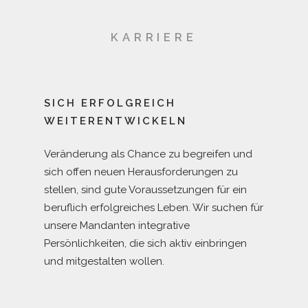
profitieren
Aus Erfahrung wissen wir: Die
KARRIERE
Zusammenarbeit in einer offenen,
wertschätzenden Partnerschaft, die sich auf
die Erreichung gemeinsamer Ziele ausrichtet,
ist mit Abstand am erfolgreichsten. Daher
SICH ERFOLGREICH
muten wir unseren Mandanten auch Kritik zu
WEITERENTWICKELN
und freuen uns über Kritik. Das erfordert
Veränderung als Chance zu begreifen und
Vertrauen und Kommunikation auf
sich offen neuen Herausforderungen zu
Augenhöhe, wie sie nur in langfristigen
stellen, sind gute Voraussetzungen für ein
Kundenbeziehungen möglich ist.
beruflich erfolgreiches Leben. Wir suchen für
unsere Mandanten integrative
Persönlichkeiten, die sich aktiv einbringen
und mitgestalten wollen.