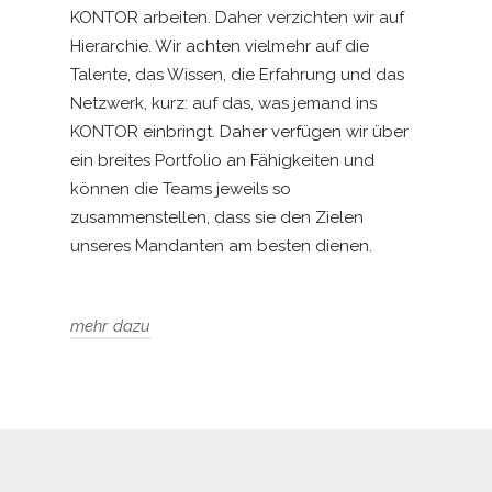
KONTOR arbeiten. Daher verzichten wir auf
das Business Development
Hierarchie. Wir achten vielmehr auf die
überzeugende Geschäftsmodelle auf
Talente, das Wissen, die Erfahrung und das
Basis profunder Marktanalysen finden
Netzwerk, kurz: auf das, was jemand ins
Rahmenbedingungen schaffen
und
KONTOR einbringt. Daher verfügen wir über
dazu die Politik und wichtige
ein breites Portfolio an Fähigkeiten und
Stakeholder für das Projekt gewinnen
können die Teams jeweils so
Akquisitionen begleiten
, um in neuen
zusammenstellen, dass sie den Zielen
Märkten erfolgreich Unternehmen zu
unseres Mandanten am besten dienen.
kaufen
Krisen in Chancen verwandeln
, um mit
mehr dazu
professionellem Krisenmanagement für
reibungslose Geschäftsabläufe zu
sorgen
.
LANGFRISTIGE,
Kommunikation den Zielen anpassen
WERTSCHÄTZENDE
und Inhalte vermitteln, um vom Leitsatz
BEZIEHUNGEN
Transformation is Communication
zu